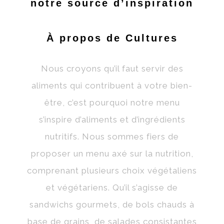
notre source d’inspiration
NOUS JOINDRE
À propos de Cultures
COMMANDEZ MAINTENANT
Nous croyons qu’il faut servir des
aliments qui contribuent à votre bien-
EN
être, c’est pourquoi notre menu
s’inspire d’aliments et d’ingrédients
FR
nutritifs. Nous sommes fiers de
proposer un menu axé sur la nutrition,
comprenant plusieurs choix végétaliens
et végétariens. Qu’il s’agisse de
sandwichs gourmets, de bols chauds à
base de grains, de salades consistantes