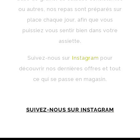
ou autres, nos repas sont préparés sur
place chaque jour, afin que vous
puissiez vous sentir bien dans votre
assiette.
Suivez-nous sur
Instagram
pour
découvrir nos dernières offres et tout
ce qui se passe en magasin.
SUIVEZ-NOUS SUR INSTAGRAM